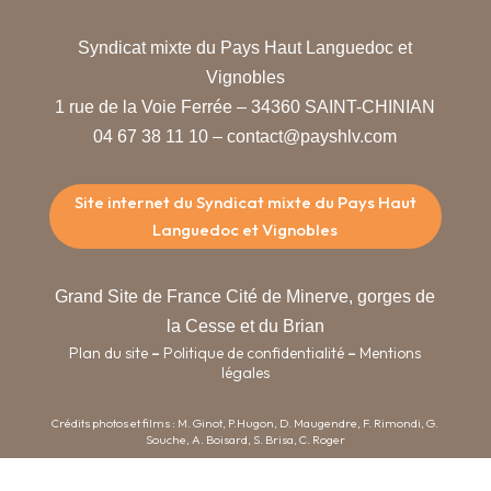
Syndicat mixte du Pays Haut Languedoc et
Vignobles
1 rue de la Voie Ferrée – 34360 SAINT-CHINIAN
04 67 38 11 10 – contact@payshlv.com
Site internet du Syndicat mixte du Pays Haut
Languedoc et Vignobles
Grand Site de France Cité de Minerve, gorges de
la Cesse et du Brian
Plan du site
Politique de confidentialité
Mentions
–
–
légales
Crédits photos et films : M. Ginot, P.Hugon, D. Maugendre, F. Rimondi, G.
Souche, A. Boisard, S. Brisa, C. Roger