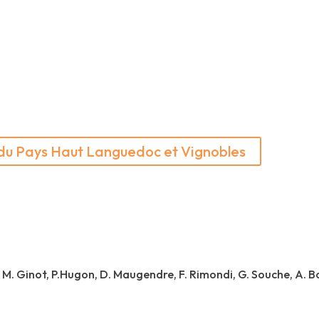
Syndicat mixte du Pays Haut Languedoc et Vignobles
1 rue de la Voie Ferrée – 34360 SAINT-CHINIAN
04 67 38 11 10 – contact@payshlv.com
e du Pays Haut Languedoc et Vignobles
nd Site de France Cité de Minerve, gorges de la Cesse et du B
Plan du site
–
Politique de confidentialité
–
Mentions légales
: M. Ginot, P.Hugon, D. Maugendre, F. Rimondi, G. Souche, A. Bo